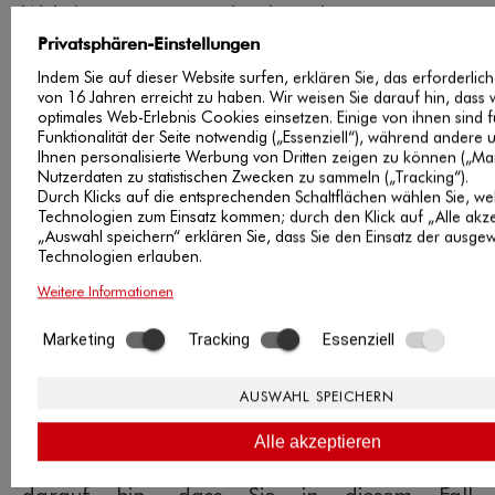
Websitenutzung und der Internetnutzung
verbundene Dienstleistungen gegenüber dem
Privatsphären-Einstellungen
Indem Sie auf dieser Website surfen, erklären Sie, das erforderlich
Websitebetreiber zu erbringen.
von 16 Jahren erreicht zu haben. Wir weisen Sie darauf hin, dass wi
Rechtsgrundlage für die Verarbeitung von
optimales Web-Erlebnis Cookies einsetzen. Einige von ihnen sind f
Funktionalität der Seite notwendig („Essenziell“), während andere 
Daten mit Hilfe von Google Analytics ist Art.
Ihnen personalisierte Werbung von Dritten zeigen zu können („Ma
Nutzerdaten zu statistischen Zwecken zu sammeln („Tracking“).
6 Abs. 1 lit. f DS-GVO. Die im Rahmen von
Durch Klicks auf die entsprechenden Schaltflächen wählen Sie, we
Technologien zum Einsatz kommen; durch den Klick auf „Alle akze
Google Analytics von Ihrem Browser
„Auswahl speichern“ erklären Sie, dass Sie den Einsatz der ausge
übermittelte IP-Adresse wird nicht mit
Technologien erlauben.
anderen Daten von Google
Weitere Informationen
zusammengeführt.
Marketing
Tracking
Essenziell
Sie können die Speicherung der Cookies durch
AUSWAHL SPEICHERN
eine entsprechende Einstellung Ihrer Browser-
Alle akzeptieren
Software verhindern; wir weisen Sie jedoch
darauf hin, dass Sie in diesem Fall